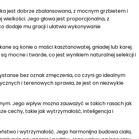
wetka jest dobrze zbalansowana, z mocnym grzbietem i
 wielkości. Jego głowa jest proporcjonalna, z
 co dodaje mu gracji i ułatwia wykonywanie
ne są konie o maści kasztanowatej, gniadej lub karej.
są mocne i twarde, co jest wynikiem naturalnej selekcji i
dystanse bez oznak zmęczenia, co czyni go idealnym
znych i terenowych sprawia, że jest on niezwykle
cznym. Jego wpływ można zauważyć w takich rasach jak
e cechy, takie jak wytrzymałość, inteligencja i
eństwo i wytrzymałość. Jego harmonijna budowa ciała,