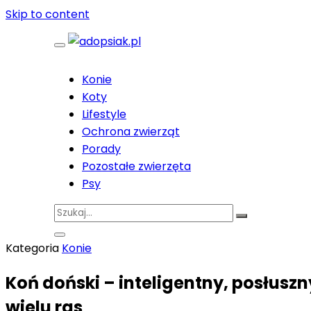
Skip to content
Konie
Koty
Lifestyle
Ochrona zwierząt
Porady
Pozostałe zwierzęta
Psy
Kategoria
Konie
Koń doński – inteligentny, posłuszn
wielu ras