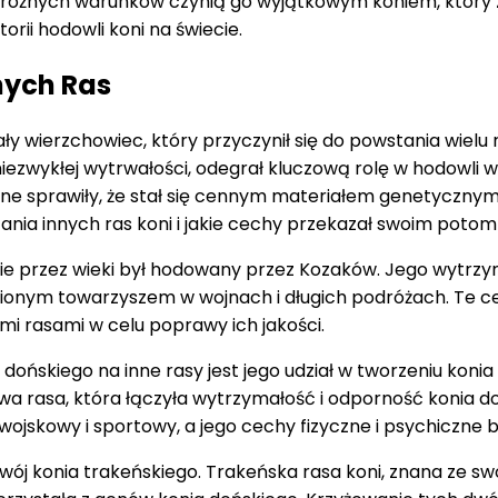
różnych warunków czynią go wyjątkowym koniem, który za
orii hodowli koni na świecie.
nych Ras
i niezwykłej wytrwałości, odegrał kluczową rolę w hodowli 
hiczne sprawiły, że stał się cennym materiałem genetycz
wstania innych ras koni i jakie cechy przekazał swoim poto
zie przez wieki był hodowany przez Kozaków. Jego wytrzy
pionym towarzyszem w wojnach i długich podróżach. Te cec
i rasami w celu poprawy ich jakości.
ońskiego na inne rasy jest jego udział w tworzeniu konia
a rasa, która łączyła wytrzymałość i odporność konia do
wojskowy i sportowy, a jego cechy fizyczne i psychiczne
ój konia trakeńskiego. Trakeńska rasa koni, znana ze swo