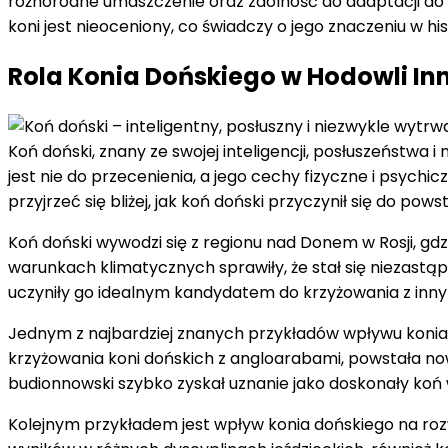
różnorodne umaszczenie oraz zdolność do adaptacji do 
koni jest nieoceniony, co świadczy o jego znaczeniu w hist
Rola Konia Dońskiego w Hodowli In
Koń doński, znany ze swojej inteligencji, posłuszeństwa 
jest nie do przecenienia, a jego cechy fizyczne i psyc
przyjrzeć się bliżej, jak koń doński przyczynił się do po
Koń doński wywodzi się z regionu nad Donem w Rosji, gd
warunkach klimatycznych sprawiły, że stał się niezastą
uczyniły go idealnym kandydatem do krzyżowania z innym
Jednym z najbardziej znanych przykładów wpływu konia d
krzyżowania koni dońskich z angloarabami, powstała now
budionnowski szybko zyskał uznanie jako doskonały koń 
Kolejnym przykładem jest wpływ konia dońskiego na rozw