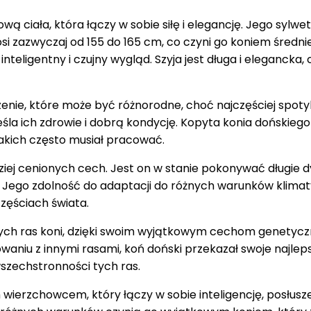
ową ciała, która łączy w sobie siłę i elegancję. Jego syl
 zazwyczaj od 155 do 165 cm, co czyni go koniem średniej
nteligentny i czujny wygląd. Szyja jest długa i elegancka,
ie, które może być różnorodne, choć najczęściej spotyka
śla ich zdrowie i dobrą kondycję. Kopyta konia dońskiego 
akich często musiał pracować.
ziej cenionych cech. Jest on w stanie pokonywać długie 
ego zdolność do adaptacji do różnych warunków klimatyc
zęściach świata.
innych ras koni, dzięki swoim wyjątkowym cechom genety
waniu z innymi rasami, koń doński przekazał swoje najlepsz
wszechstronności tych ras.
wierzchowcem, który łączy w sobie inteligencję, posłusz