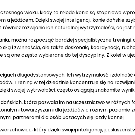
 wczesnego wieku, kiedy to młode konie są stopniowo 
 a jeźdźcem. Dzięki swojej inteligencji, konie dońskie s
wnież rozwijanie ich naturalnej wytrzymałości, co jest 
ia, można rozpocząć bardziej specjalistyczne treningi,
o siłą i zwinnością, ale także doskonałą koordynacją ruc
są one często wybierane do tej dyscypliny. Z kolei w uje
ścigach długodystansowych. Ich wytrzymałość i zdolność 
ów. Trening w tej dziedzinie koncentruje się na rozwijani
zięki swojej wytrwałości, często osiągają znakomite wynik
ńskich, która pozwala im na uczestnictwo w różnych form
konałymi towarzyszami dla jeźdźców o różnym poziomie 
ealnymi partnerami dla osób uczących się jazdy konnej.
rzchowiec, który dzięki swojej inteligencji, posłuszeńst