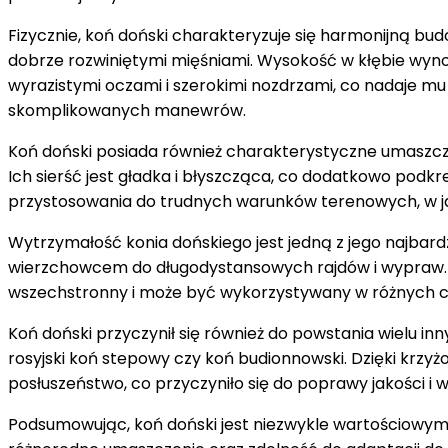
Fizycznie, koń doński charakteryzuje się harmonijną bud
dobrze rozwiniętymi mięśniami. Wysokość w kłębie wynosi
wyrazistymi oczami i szerokimi nozdrzami, co nadaje mu i
skomplikowanych manewrów.
Koń doński posiada również charakterystyczne umaszczen
Ich sierść jest gładka i błyszcząca, co dodatkowo podkre
przystosowania do trudnych warunków terenowych, w j
Wytrzymałość konia dońskiego jest jedną z jego najbard
wierzchowcem do długodystansowych rajdów i wypraw. J
wszechstronny i może być wykorzystywany w różnych c
Koń doński przyczynił się również do powstania wielu 
rosyjski koń stepowy czy koń budionnowski. Dzięki krzyżo
posłuszeństwo, co przyczyniło się do poprawy jakości i 
Podsumowując, koń doński jest niezwykle wartościowym 