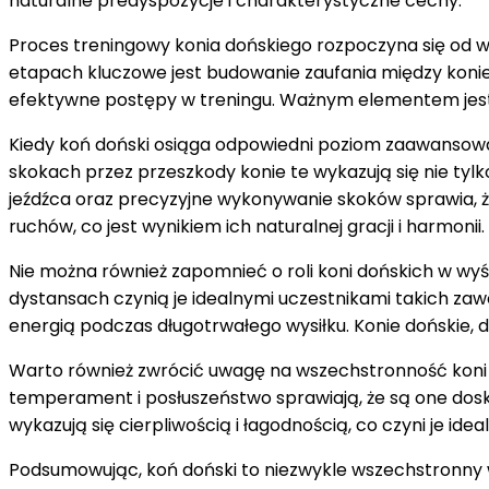
naturalne predyspozycje i charakterystyczne cechy.
Proces treningowy konia dońskiego rozpoczyna się od
etapach kluczowe jest budowanie zaufania między koniem
efektywne postępy w treningu. Ważnym elementem jest ró
Kiedy koń doński osiąga odpowiedni poziom zaawansowan
skokach przez przeszkody konie te wykazują się nie tylk
jeźdźca oraz precyzyjne wykonywanie skoków sprawia, że 
ruchów, co jest wynikiem ich naturalnej gracji i harmonii.
Nie można również zapomnieć o roli koni dońskich w wy
dystansach czynią je idealnymi uczestnikami takich zawod
energią podczas długotrwałego wysiłku. Konie dońskie, d
Warto również zwrócić uwagę na wszechstronność koni do
temperament i posłuszeństwo sprawiają, że są one dos
wykazują się cierpliwością i łagodnością, co czyni je id
Podsumowując, koń doński to niezwykle wszechstronny wie