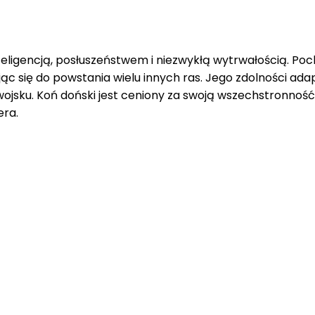
nteligencją, posłuszeństwem i niezwykłą wytrwałością. Po
jąc się do powstania wielu innych ras. Jego zdolności adap
ojsku. Koń doński jest ceniony za swoją wszechstronność
era.