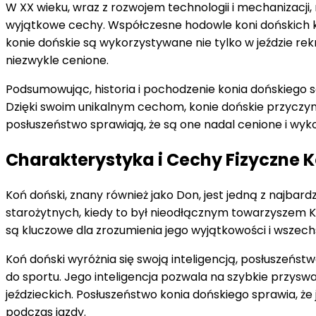
W XX wieku, wraz z rozwojem technologii i mechanizacji,
wyjątkowe cechy. Współczesne hodowle koni dońskich kon
konie dońskie są wykorzystywane nie tylko w jeździe rek
niezwykle cenione.
Podsumowując, historia i pochodzenie konia dońskiego s
Dzięki swoim unikalnym cechom, konie dońskie przyczynił
posłuszeństwo sprawiają, że są one nadal cenione i wyk
Charakterystyka i Cechy Fizyczne 
Koń doński, znany również jako Don, jest jedną z najbardz
starożytnych, kiedy to był nieodłącznym towarzyszem Ko
są kluczowe dla zrozumienia jego wyjątkowości i wszech
Koń doński wyróżnia się swoją inteligencją, posłuszeńs
do sportu. Jego inteligencja pozwala na szybkie przysw
jeździeckich. Posłuszeństwo konia dońskiego sprawia, że
podczas jazdy.