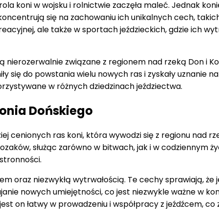
 rola koni w wojsku i rolnictwie zaczęła maleć. Jednak ko
centrują się na zachowaniu ich unikalnych cech, takich j
reacyjnej, ale także w sportach jeździeckich, gdzie ich w
ą nierozerwalnie związane z regionem nad rzeką Don i K
y się do powstania wielu nowych ras i zyskały uznanie na 
orzystywane w różnych dziedzinach jeździectwa.
Konia Dońskiego
iej cenionych ras koni, która wywodzi się z regionu nad rz
zaków, służąc zarówno w bitwach, jak i w codziennym życ
stronności.
twem oraz niezwykłą wytrwałością. Te cechy sprawiają, że
ajanie nowych umiejętności, co jest niezwykle ważne w ko
 jest on łatwy w prowadzeniu i współpracy z jeźdźcem, co 