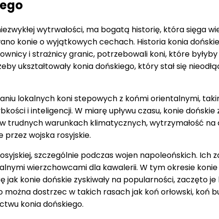
iego
i niezwykłej wytrwałości, ma bogatą historię, która sięga 
no konie o wyjątkowych cechach. Historia konia dońskieg
ownicy i strażnicy granic, potrzebowali koni, które byłyby
rzeby ukształtowały konia dońskiego, który stał się nieo
u lokalnych koni stepowych z końmi orientalnymi, takimi 
ybkości i inteligencji. W miarę upływu czasu, konie doński
ia w trudnych warunkach klimatycznych, wytrzymałość na d
 przez wojska rosyjskie.
rosyjskiej, szczególnie podczas wojen napoleońskich. Ich 
ealnymi wierzchowcami dla kawalerii. W tym okresie koni
 jak konie dońskie zyskiwały na popularności, zaczęto je 
 można dostrzec w takich rasach jak koń orłowski, koń b
ctwu konia dońskiego.