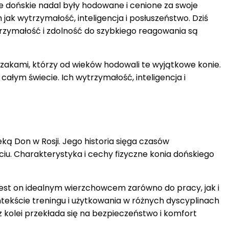
nie dońskie nadal były hodowane i cenione za swoje
ak wytrzymałość, inteligencja i posłuszeństwo. Dziś
ytrzymałość i zdolność do szybkiego reagowania są
ozakami, którzy od wieków hodowali te wyjątkowe konie.
całym świecie. Ich wytrzymałość, inteligencja i
eką Don w Rosji. Jego historia sięga czasów
iu. Charakterystyka i cechy fizyczne konia dońskiego
 jest on idealnym wierzchowcem zarówno do pracy, jak i
ntekście treningu i użytkowania w różnych dyscyplinach
z kolei przekłada się na bezpieczeństwo i komfort