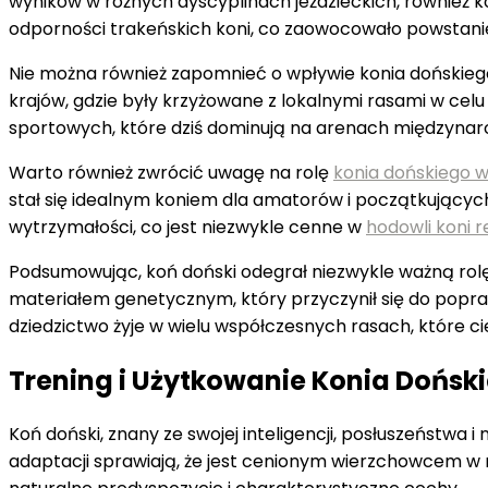
wyników w różnych dyscyplinach jeździeckich, również 
odporności trakeńskich koni, co zaowocowało powstani
Nie można również zapomnieć o wpływie konia dońskiego 
krajów, gdzie były krzyżowane z lokalnymi rasami w cel
sportowych, które dziś dominują na arenach międzyna
Warto również zwrócić uwagę na rolę
konia dońskiego w
stał się idealnym koniem dla amatorów i początkujących
wytrzymałości, co jest niezwykle cenne w
hodowli koni 
Podsumowując, koń doński odegrał niezwykle ważną rolę w
materiałem genetycznym, który przyczynił się do poprawy
dziedzictwo żyje w wielu współczesnych rasach, które cie
Trening i Użytkowanie Konia Dońsk
Koń doński, znany ze swojej inteligencji, posłuszeństwa 
adaptacji sprawiają, że jest cenionym wierzchowcem w 