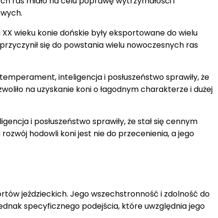
óch ras miało na celu poprawę wytrzymałości i
owych.
 XX wieku konie dońskie były eksportowane do wielu
przyczynił się do powstania wielu nowoczesnych ras
temperament, inteligencja i posłuszeństwo sprawiły, że
woliło na uzyskanie koni o łagodnym charakterze i dużej
igencja i posłuszeństwo sprawiły, że stał się cennym
ozwój hodowli koni jest nie do przecenienia, a jego
sportów jeździeckich. Jego wszechstronność i zdolność do
ednak specyficznego podejścia, które uwzględnia jego