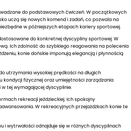
wprowadzane do podstawowych ćwiczeń. W początkowych
zybko uczą się nowych komend i zadań, co pozwala na
niezbędne w późniejszych etapach kariery sportowej.
 dostosowane do konkretnej dyscypliny sportowej. W
hową. Ich zdolność do szybkiego reagowania na polecenia
żdżeniu, konie dońskie imponują elegancją i płynnością
do utrzymania wysokiej prędkości na długich
u kondycji fizycznej oraz umiejętności zarządzania
i w tej wymagającej dyscyplinie.
ach rekreacji jeździeckiej. Ich spokojny
zaawansowania. W rekreacyjnych przejażdżkach konie te
wu i wytrwałości odnajduje się w różnych dyscyplinach