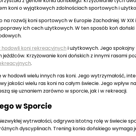
korzystała z genów konia dońskiego. Krzyżowanie tych dw
em koni o wyjątkowych zdolnościach sportowych i użytk
na rozwój koni sportowych w Europie Zachodniej. W XIX i
u poprawy ich cech użytkowych. W ten sposób koń doński 
rodowych.
 hodowli koni rekreacyjnych
i użytkowych. Jego spokojny 
 jeźdźców. Krzyżowanie koni dońskich z innymi rasami poz
rekreacyjnych
.
 hodowli wielu innych ras koni. Jego wytrzymałość, intel
 jakości wielu ras koni na całym świecie. Jego wpływ na r
szą się uznaniem zarówno w sporcie, jak i w rekreacji.
iego w Sporcie
i niezwykłej wytrwałości, odgrywa istotną rolę w świecie 
różnych dyscyplinach. Trening konia dońskiego wymaga j