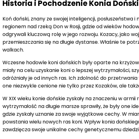
Historia i Pochodzenie Konia Dońsk
Koń doński, znany ze swojej inteligencji, posłuszeństwa 
regionem nad rzeką Don w Rosji, gdzie od wieków hodowa
odgrywali kluczową rolę w jego rozwoju. Kozacy, jako woj
przemieszczania się na długie dystanse. Właśnie te pot
walkach.
Wczesne hodowle koni dońskich były oparte na krzyżowani
miały na celu uzyskanie koni o lepszej wytrzymałości, sz
odróżniały je od innych ras. Ich zdolność do przetrwan
one niezwykle cenione nie tylko przez Kozaków, ale także
W XIX wieku konie dońskie zyskały na znaczeniu w armii 
wytrzymałość na długie marsze sprawiły, że były one id
gdzie zyskały uznanie za swoje wyjątkowe cechy. W miarę
powstania wielu nowych ras koni. Wpływ konia dońskiego
zawdzięcza swoje unikalne cechy genetycznemu dziedzi