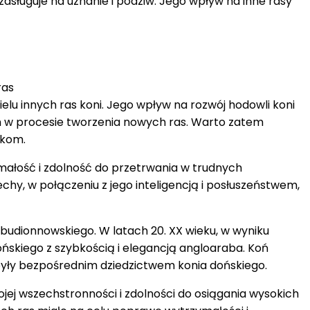
sługuje na uznanie i podziw. Jego wpływ na inne rasy
wielu innych ras koni. Jego wpływ na rozwój hodowli koni
nym w procesie tworzenia nowych ras. Warto zatem
mkom.
małość i zdolność do przetrwania w trudnych
hy, w połączeniu z jego inteligencją i posłuszeństwem,
 budionnowskiego. W latach 20. XX wieku, w wyniku
ńskiego z szybkością i elegancją angloaraba. Koń
 były bezpośrednim dziedzictwem konia dońskiego.
jej wszechstronności i zdolności do osiągania wysokich